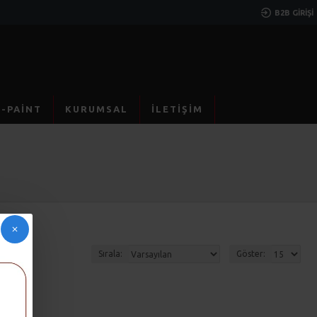
B2B GIRIŞI
X-PAİNT
KURUMSAL
İLETIŞIM
Sırala:
Göster: