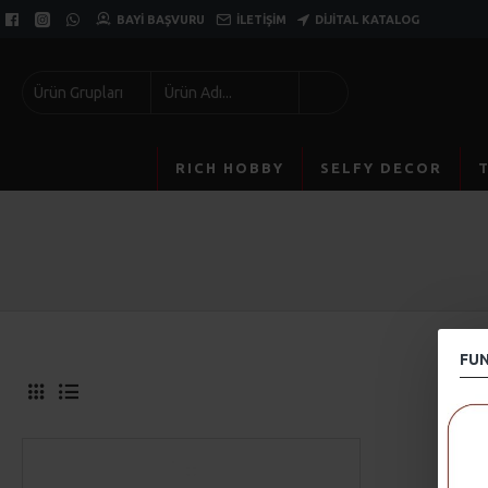
BAYI BAŞVURU
İLETIŞIM
DIJITAL KATALOG
Ürün Grupları
RICH HOBBY
SELFY DECOR
FUN