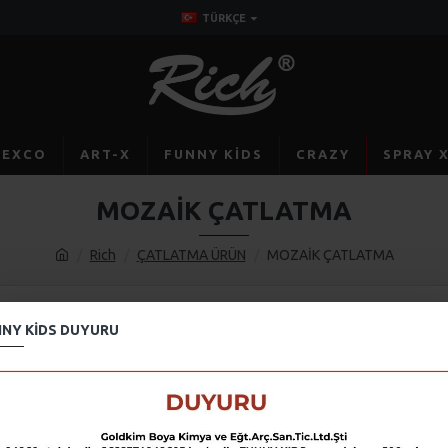
TÜRKÇE
TEXCO
ART-X
FUNNY KIDS
CRAZY
SPRAY 
MOZAİK ÇATLATMA
Rich
ÇATLATMA ÜRÜN
MOZAİK ÇATLATMA
NY KIDS DUYURU