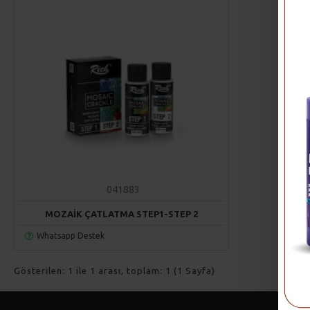
041883
MOZAİK ÇATLATMA STEP1-STEP 2
Whatsapp Destek
Gösterilen: 1 ile 1 arası, toplam: 1 (1 Sayfa)