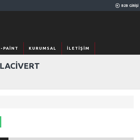
B2B GIRIŞI
X-PAİNT
KURUMSAL
İLETIŞIM
 LACİVERT