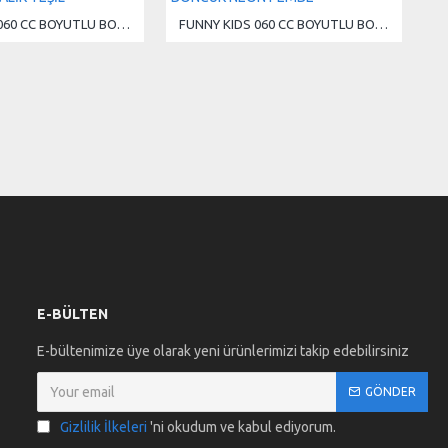
FUNNY KIDS 060 CC BOYUTLU BONCUK METALİK YEŞİL
FUNNY KIDS 060 CC BOYUTLU BONCUK NEON PEMBE
E-BÜLTEN
E-bültenimize üye olarak yeni ürünlerimizi takip edebilirsiniz
GÖNDER
Gizlilik İlkeleri
'ni okudum ve kabul ediyorum.