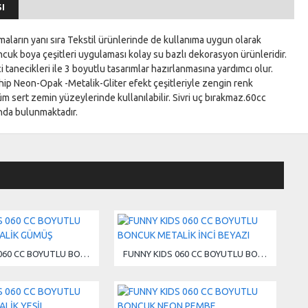
I
maların yanı sıra Tekstil ürünlerinde de kullanıma uygun olarak
ncuk boya çeşitleri uygulaması kolay su bazlı dekorasyon ürünleridir.
 tanecikleri ile 3 boyutlu tasarımlar hazırlanmasına yardımcı olur.
p Neon-Opak -Metalik-Gliter efekt çeşitleriyle zengin renk
Tüm sert zemin yüzeylerinde kullanılabilir. Sivri uç bırakmaz.60cc
nda bulunmaktadır.
FUNNY KIDS 060 CC BOYUTLU BONCUK METALİK GÜMÜŞ
FUNNY KIDS 060 CC BOYUTLU BONCUK METALİK İNCİ BEYAZI