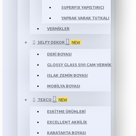
SUPERFIX YAPIŞTIRICI
YAPRAK VARAK TUTKALI
VERNİKLER
SELFY DEKOR
NEW
DERİ BOYASI
GLOSSY GLASS SIVI CAM VERNİK
ISLAK ZEMİN BOYASI
MOBİLYA BOYASI
TEXCO
NEW
ESKİTME ÜRÜNLERİ
EXCELLENT AKRİLİK
KARATAHTA BOYASI