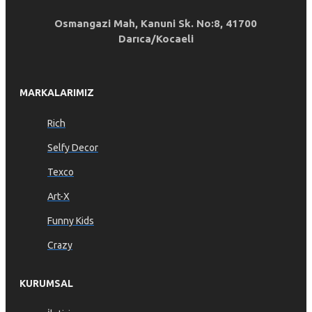
Osmangazi Mah, Kanuni Sk. No:8, 41700
Darıca/Kocaeli
MARKALARIMIZ
Rich
Selfy Decor
Texco
Art-X
Funny Kids
Crazy
KURUMSAL