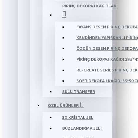
PİRİNÇ DEKOPAJ KAĞITLARI
FAYANS DESEN PİRİNÇ DEKOPAJ
KENDİNDEN YAPIŞKANLI PİRİNÇ 
ÖZGÜN DESEN PİRİNÇ DEKOPAJ 
PİRİNÇ DEKOPAJ KAĞIDI 29,5*4
RE-CREATE SERIES PİRİNÇ DEKO
SOFT DEKOPAJ KAĞIDI 35*50 
SULU TRANSFER
ÖZEL ÜRÜNLER
3D KRİSTAL JEL
BUZLANDIRMA JELİ