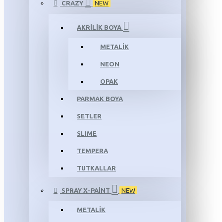
CRAZY
NEW
AKRİLİK BOYA
METALİK
NEON
OPAK
PARMAK BOYA
SETLER
SLIME
TEMPERA
TUTKALLAR
SPRAY X-PAINT
NEW
METALİK