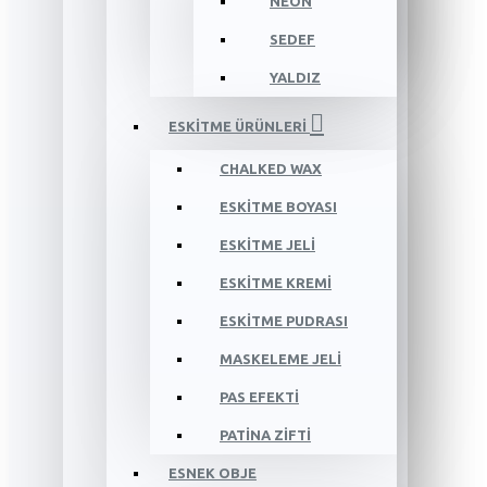
NEON
SEDEF
YALDIZ
ESKİTME ÜRÜNLERİ
CHALKED WAX
ESKİTME BOYASI
ESKİTME JELİ
ESKİTME KREMİ
ESKİTME PUDRASI
MASKELEME JELİ
PAS EFEKTİ
PATİNA ZİFTİ
ESNEK OBJE