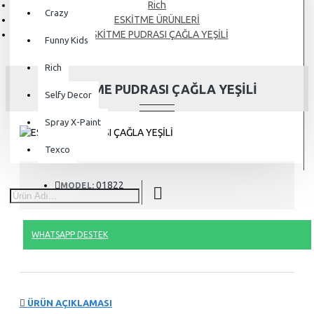
Rich
Crazy
ESKİTME ÜRÜNLERİ
ESKİTME PUDRASI ÇAĞLA YEŞİLİ
Funny Kids
Rich
ESKİTME PUDRASI ÇAĞLA YEŞİLİ
Selfy Decor
Spray X-Paint
Texco
01822
MODEL:
WHATSAPP DESTEK
ÜRÜN AÇIKLAMASI