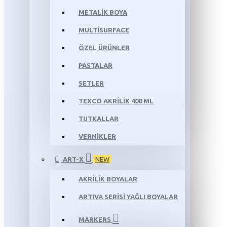
METALİK BOYA
MULTİSURFACE
ÖZEL ÜRÜNLER
PASTALAR
SETLER
TEXCO AKRİLİK 400 ML
TUTKALLAR
VERNİKLER
ART-X
NEW
AKRİLİK BOYALAR
ARTIVA SERİSİ YAĞLI BOYALAR
MARKERS